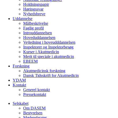
Holdningspapir
Høringssvar
Nyhedsbreve
Uddannelse
Målbeskrivelse
Faglig profil
Introuddannelsen
Hoveduddannelsen
Vejledning i hoveudddannelsen
Inspektorer og Inspektorbesøg
Kurser i Akutmedicin
Merit til speciale i akutmedicin
EBEEM
Forskning
Akutmedicinsk forskning
Dansk Tidsskrift for Akutmedicin
YDAM
Kontakt
Generel kontakt
Pressekontakt
Selskabet
Om DASEM
Bestyrelsen
Mødereferater