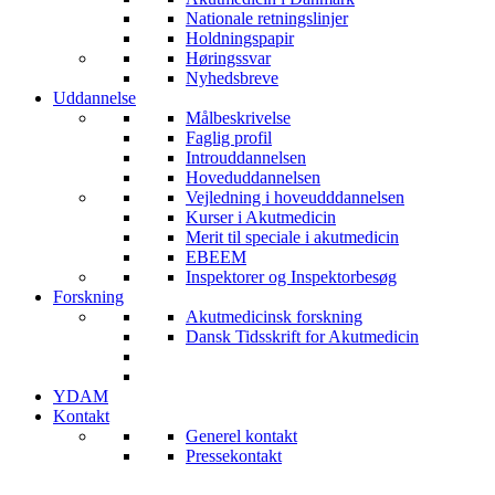
Nationale retningslinjer
Holdningspapir
Høringssvar
Nyhedsbreve
Uddannelse
Målbeskrivelse
Faglig profil
Introuddannelsen
Hoveduddannelsen
Vejledning i hoveudddannelsen
Kurser i Akutmedicin
Merit til speciale i akutmedicin
EBEEM
Inspektorer og Inspektorbesøg
Forskning
Akutmedicinsk forskning
Dansk Tidsskrift for Akutmedicin
YDAM
Kontakt
Generel kontakt
Pressekontakt