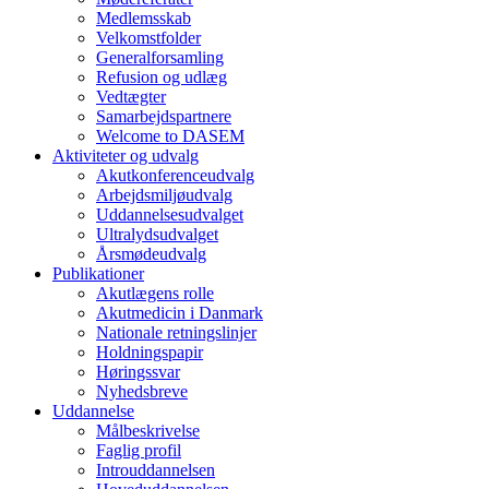
Medlemsskab
Velkomstfolder
Generalforsamling
Refusion og udlæg
Vedtægter
Samarbejdspartnere
Welcome to DASEM
Aktiviteter og udvalg
Akutkonferenceudvalg
Arbejdsmiljøudvalg
Uddannelsesudvalget
Ultralydsudvalget
Årsmødeudvalg
Publikationer
Akutlægens rolle
Akutmedicin i Danmark
Nationale retningslinjer
Holdningspapir
Høringssvar
Nyhedsbreve
Uddannelse
Målbeskrivelse
Faglig profil
Introuddannelsen