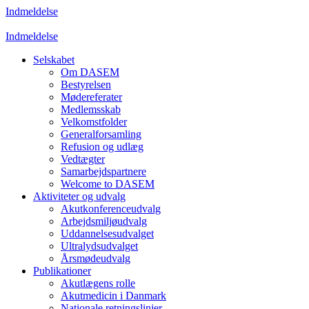
Indmeldelse
Indmeldelse
Selskabet
Om DASEM
Bestyrelsen
Mødereferater
Medlemsskab
Velkomstfolder
Generalforsamling
Refusion og udlæg
Vedtægter
Samarbejdspartnere
Welcome to DASEM
Aktiviteter og udvalg
Akutkonferenceudvalg
Arbejdsmiljøudvalg
Uddannelsesudvalget
Ultralydsudvalget
Årsmødeudvalg
Publikationer
Akutlægens rolle
Akutmedicin i Danmark
Nationale retningslinjer