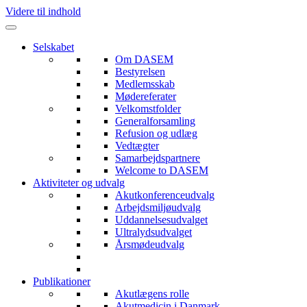
Videre til indhold
Selskabet
Om DASEM
Bestyrelsen
Medlemsskab
Mødereferater
Velkomstfolder
Generalforsamling
Refusion og udlæg
Vedtægter
Samarbejdspartnere
Welcome to DASEM
Aktiviteter og udvalg
Akutkonferenceudvalg
Arbejdsmiljøudvalg
Uddannelsesudvalget
Ultralydsudvalget
Årsmødeudvalg
Publikationer
Akutlægens rolle
Akutmedicin i Danmark