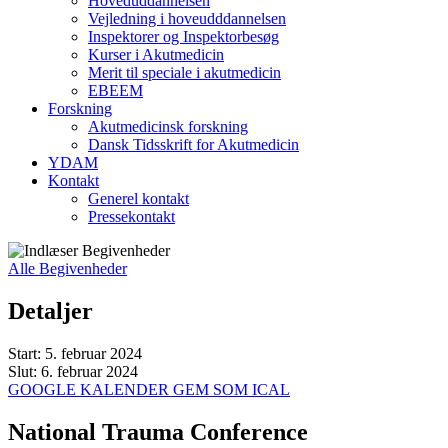
Hoveduddannelsen
Vejledning i hoveudddannelsen
Inspektorer og Inspektorbesøg
Kurser i Akutmedicin
Merit til speciale i akutmedicin
EBEEM
Forskning
Akutmedicinsk forskning
Dansk Tidsskrift for Akutmedicin
YDAM
Kontakt
Generel kontakt
Pressekontakt
Alle Begivenheder
Detaljer
Start:
5. februar 2024
Slut:
6. februar 2024
GOOGLE KALENDER
GEM SOM ICAL
National Trauma Conference