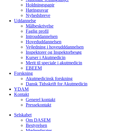
Holdningspapir
Høringssvar
Nyhedsbreve
Uddannelse
Målbeskrivelse
Faglig profil
Introuddannelsen
Hoveduddannelsen
Vejledning i hoveudddannelsen
Inspektorer og Inspektorbesøg
Kurser i Akutmedicin
Merit til speciale i akutmedicin
EBEEM
Forskning
Akutmedicinsk forskning
Dansk Tidsskrift for Akutmedicin
YDAM
Kontakt
Generel kontakt
Pressekontakt
Selskabet
Om DASEM
Bestyrelsen
Mødereferater