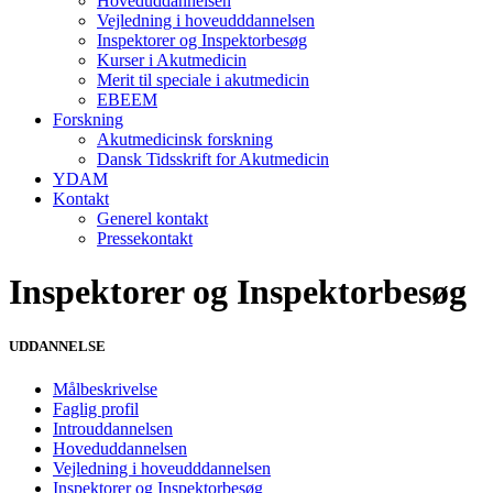
Hoveduddannelsen
Vejledning i hoveudddannelsen
Inspektorer og Inspektorbesøg
Kurser i Akutmedicin
Merit til speciale i akutmedicin
EBEEM
Forskning
Akutmedicinsk forskning
Dansk Tidsskrift for Akutmedicin
YDAM
Kontakt
Generel kontakt
Pressekontakt
Inspektorer og Inspektorbesøg
UDDANNELSE
Målbeskrivelse
Faglig profil
Introuddannelsen
Hoveduddannelsen
Vejledning i hoveudddannelsen
Inspektorer og Inspektorbesøg