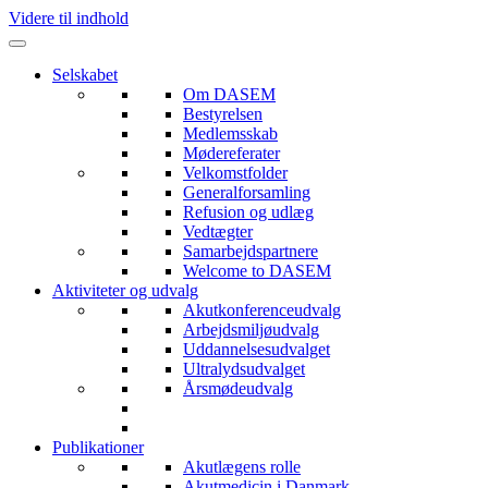
Videre til indhold
Selskabet
Om DASEM
Bestyrelsen
Medlemsskab
Mødereferater
Velkomstfolder
Generalforsamling
Refusion og udlæg
Vedtægter
Samarbejdspartnere
Welcome to DASEM
Aktiviteter og udvalg
Akutkonferenceudvalg
Arbejdsmiljøudvalg
Uddannelsesudvalget
Ultralydsudvalget
Årsmødeudvalg
Publikationer
Akutlægens rolle
Akutmedicin i Danmark