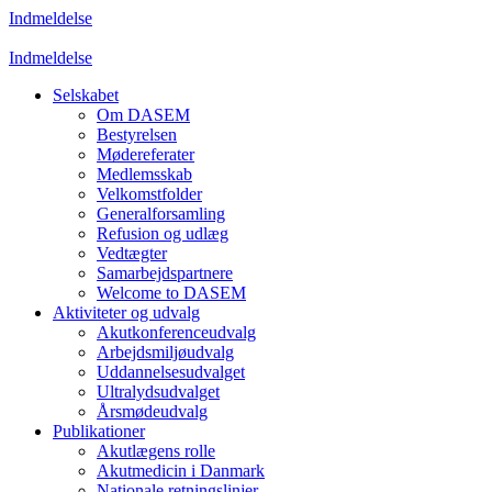
Indmeldelse
Indmeldelse
Selskabet
Om DASEM
Bestyrelsen
Mødereferater
Medlemsskab
Velkomstfolder
Generalforsamling
Refusion og udlæg
Vedtægter
Samarbejdspartnere
Welcome to DASEM
Aktiviteter og udvalg
Akutkonferenceudvalg
Arbejdsmiljøudvalg
Uddannelsesudvalget
Ultralydsudvalget
Årsmødeudvalg
Publikationer
Akutlægens rolle
Akutmedicin i Danmark
Nationale retningslinjer