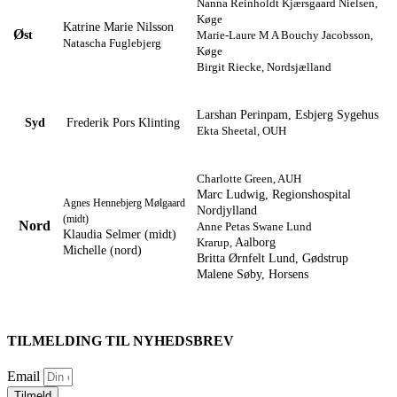
Nanna Reinholdt Kjærsgaard Nielsen,
Køge
Katrine Marie Nilsson
Ø
st
Marie-Laure M A Bouchy Jacobsson,
N
atascha Fuglebjerg
Køge
Birgit Riecke, Nordsjælland
Larshan Perinpam, Esbjerg Sygehus
Syd
Frederik Pors Klinting
Ekta Sheetal, OUH
Charlotte Green, AUH
Marc Ludwig, Regionshospital
Agnes Hennebjerg Mølgaard
Nordjylland
(midt)
Nord
Anne Petas Swane Lund
Klaudia Selmer (midt)
Aalborg
Krarup,
Michelle (nord)
Britta Ørnfelt Lund, Gødstrup
Malene Søby, Horsens
TILMELDING TIL NYHEDSBREV
Email
Tilmeld