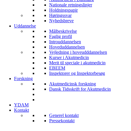
Nationale retningslinjer
Holdningspapir
Høringssvar
Nyhedsbreve
Uddannelse
Målbeskrivelse
Faglig profil
Introuddannelsen
Hoveduddannelsen
Vejledning i hoveudddannelsen
Kurser i Akutmedicin
Merit til speciale i akutmedicin
EBEEM
Inspektorer og Inspektorbesøg
Forskning
Akutmedicinsk forskning
Dansk Tidsskrift for Akutmedicin
YDAM
Kontakt
Generel kontakt
Pressekontakt