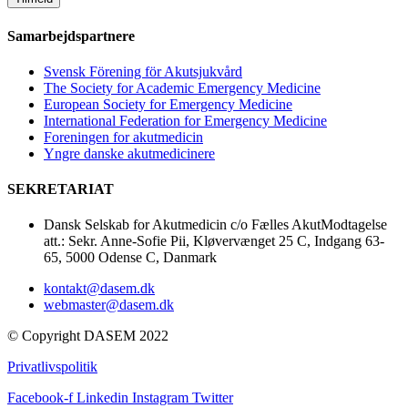
Samarbejdspartnere
Svensk Förening för Akutsjukvård
The Society for Academic Emergency Medicine
European Society for Emergency Medicine
International Federation for Emergency Medicine
Foreningen for akutmedicin
Yngre danske akutmedicinere
SEKRETARIAT
Dansk Selskab for Akutmedicin c/o Fælles AkutModtagelse
att.: Sekr. Anne-Sofie Pii, Kløvervænget 25 C, Indgang 63-
65, 5000 Odense C, Danmark
kontakt@dasem.dk
webmaster@dasem.dk
© Copyright DASEM 2022
Privatlivspolitik
Facebook-f
Linkedin
Instagram
Twitter