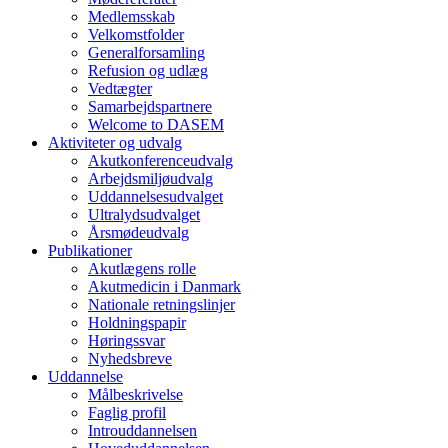
Medlemsskab
Velkomstfolder
Generalforsamling
Refusion og udlæg
Vedtægter
Samarbejdspartnere
Welcome to DASEM
Aktiviteter og udvalg
Akutkonferenceudvalg
Arbejdsmiljøudvalg
Uddannelsesudvalget
Ultralydsudvalget
Årsmødeudvalg
Publikationer
Akutlægens rolle
Akutmedicin i Danmark
Nationale retningslinjer
Holdningspapir
Høringssvar
Nyhedsbreve
Uddannelse
Målbeskrivelse
Faglig profil
Introuddannelsen