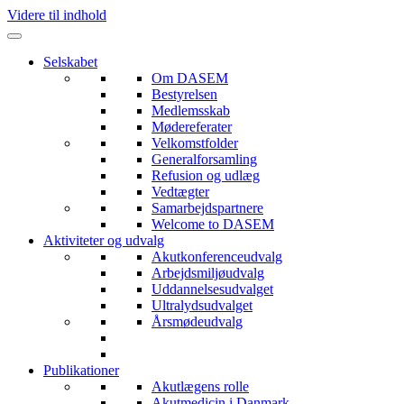
Videre til indhold
Selskabet
Om DASEM
Bestyrelsen
Medlemsskab
Mødereferater
Velkomstfolder
Generalforsamling
Refusion og udlæg
Vedtægter
Samarbejdspartnere
Welcome to DASEM
Aktiviteter og udvalg
Akutkonferenceudvalg
Arbejdsmiljøudvalg
Uddannelsesudvalget
Ultralydsudvalget
Årsmødeudvalg
Publikationer
Akutlægens rolle
Akutmedicin i Danmark