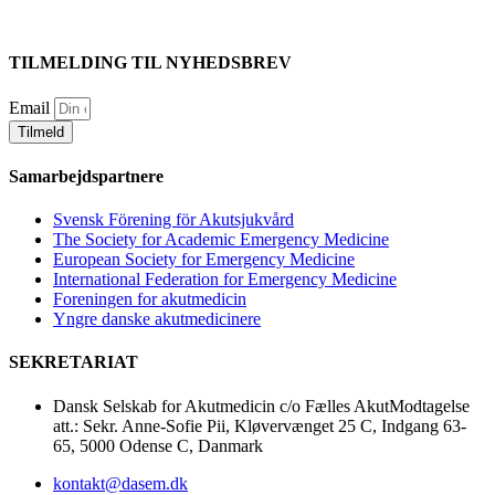
TILMELDING TIL NYHEDSBREV
Email
Tilmeld
Samarbejdspartnere
Svensk Förening för Akutsjukvård
The Society for Academic Emergency Medicine
European Society for Emergency Medicine
International Federation for Emergency Medicine
Foreningen for akutmedicin
Yngre danske akutmedicinere
SEKRETARIAT
Dansk Selskab for Akutmedicin c/o Fælles AkutModtagelse
att.: Sekr. Anne-Sofie Pii, Kløvervænget 25 C, Indgang 63-
65, 5000 Odense C, Danmark
kontakt@dasem.dk