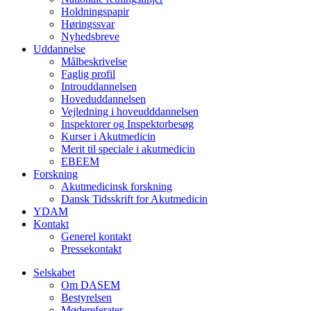
Holdningspapir
Høringssvar
Nyhedsbreve
Uddannelse
Målbeskrivelse
Faglig profil
Introuddannelsen
Hoveduddannelsen
Vejledning i hoveudddannelsen
Inspektorer og Inspektorbesøg
Kurser i Akutmedicin
Merit til speciale i akutmedicin
EBEEM
Forskning
Akutmedicinsk forskning
Dansk Tidsskrift for Akutmedicin
YDAM
Kontakt
Generel kontakt
Pressekontakt
Selskabet
Om DASEM
Bestyrelsen
Mødereferater