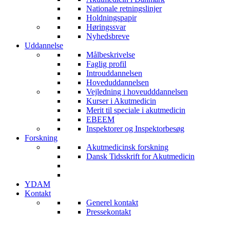
Nationale retningslinjer
Holdningspapir
Høringssvar
Nyhedsbreve
Uddannelse
Målbeskrivelse
Faglig profil
Introuddannelsen
Hoveduddannelsen
Vejledning i hoveudddannelsen
Kurser i Akutmedicin
Merit til speciale i akutmedicin
EBEEM
Inspektorer og Inspektorbesøg
Forskning
Akutmedicinsk forskning
Dansk Tidsskrift for Akutmedicin
YDAM
Kontakt
Generel kontakt
Pressekontakt