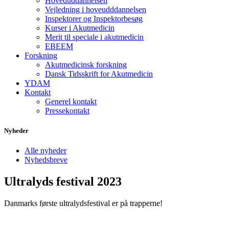
Hoveduddannelsen
Vejledning i hoveudddannelsen
Inspektorer og Inspektorbesøg
Kurser i Akutmedicin
Merit til speciale i akutmedicin
EBEEM
Forskning
Akutmedicinsk forskning
Dansk Tidsskrift for Akutmedicin
YDAM
Kontakt
Generel kontakt
Pressekontakt
Nyheder
Alle nyheder
Nyhedsbreve
Ultralyds festival 2023
Danmarks første ultralydsfestival er på trapperne!