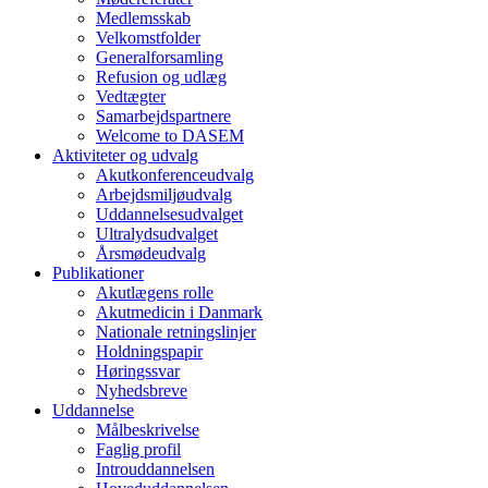
Medlemsskab
Velkomstfolder
Generalforsamling
Refusion og udlæg
Vedtægter
Samarbejdspartnere
Welcome to DASEM
Aktiviteter og udvalg
Akutkonferenceudvalg
Arbejdsmiljøudvalg
Uddannelsesudvalget
Ultralydsudvalget
Årsmødeudvalg
Publikationer
Akutlægens rolle
Akutmedicin i Danmark
Nationale retningslinjer
Holdningspapir
Høringssvar
Nyhedsbreve
Uddannelse
Målbeskrivelse
Faglig profil
Introuddannelsen