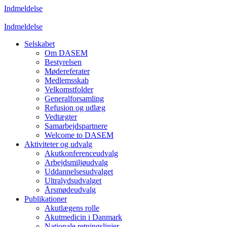
Indmeldelse
Indmeldelse
Selskabet
Om DASEM
Bestyrelsen
Mødereferater
Medlemsskab
Velkomstfolder
Generalforsamling
Refusion og udlæg
Vedtægter
Samarbejdspartnere
Welcome to DASEM
Aktiviteter og udvalg
Akutkonferenceudvalg
Arbejdsmiljøudvalg
Uddannelsesudvalget
Ultralydsudvalget
Årsmødeudvalg
Publikationer
Akutlægens rolle
Akutmedicin i Danmark
Nationale retningslinjer