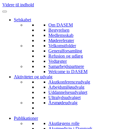
Videre til indhold
Selskabet
Om DASEM
Bestyrelsen
Medlemsskab
Mødereferater
Velkomstfolder
Generalforsamling
Refusion og udlæg
Vedtægter
Samarbejdspartnere
Welcome to DASEM
Aktiviteter og udvalg
Akutkonferenceudvalg
Arbejdsmiljøudvalg
Uddannelsesudvalget
Ultralydsudvalget
Årsmødeudvalg
Publikationer
Akutlægens rolle
Akutmedicin i Danmark