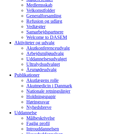
Medlemsskab
Velkomstfolder
Generalforsamling
Refusion og udlæg
Vedtægter
Samarbejdspartnere
Welcome to DASEM
Aktiviteter og udvalg
Akutkonferenceudvalg
Arbejdsmiljøudvalg
Uddannelsesudvalget
Ultralydsudvalget
Årsmødeudvalg
Publikationer
Akutlægens rolle
Akutmedicin i Danmark
Nationale retningslinjer
Holdningspapir
Høringssvar
Nyhedsbreve
Uddannelse
Målbeskrivelse
Faglig profil
Introuddannelsen