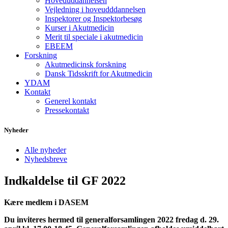
Hoveduddannelsen
Vejledning i hoveudddannelsen
Inspektorer og Inspektorbesøg
Kurser i Akutmedicin
Merit til speciale i akutmedicin
EBEEM
Forskning
Akutmedicinsk forskning
Dansk Tidsskrift for Akutmedicin
YDAM
Kontakt
Generel kontakt
Pressekontakt
Nyheder
Alle nyheder
Nyhedsbreve
Indkaldelse til GF 2022
Kære medlem i DASEM
Du inviteres hermed til generalforsamlingen 2022 fredag d. 29.