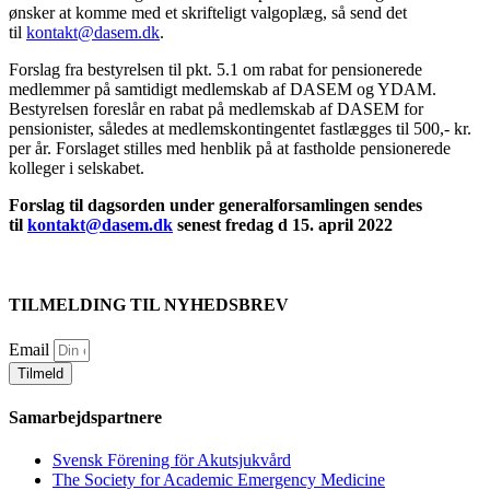
ønsker at komme med et skrifteligt valgoplæg, så send det
til
kontakt@dasem.dk
.
Forslag fra bestyrelsen til pkt. 5.1 om rabat for pensionerede
medlemmer på samtidigt medlemskab af DASEM og YDAM.
Bestyrelsen foreslår en rabat på medlemskab af DASEM for
pensionister, således at medlemskontingentet fastlægges til 500,- kr.
per år. Forslaget stilles med henblik på at fastholde pensionerede
kolleger i selskabet.
Forslag til dagsorden under generalforsamlingen sendes
til
kontakt@dasem.dk
senest fredag d 15. april 2022
TILMELDING TIL NYHEDSBREV
Email
Tilmeld
Samarbejdspartnere
Svensk Förening för Akutsjukvård
The Society for Academic Emergency Medicine