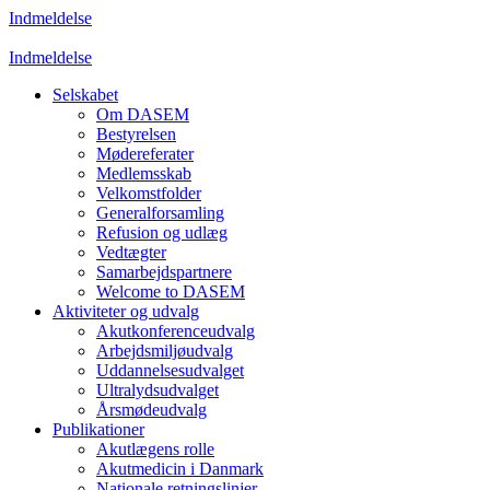
Indmeldelse
Indmeldelse
Selskabet
Om DASEM
Bestyrelsen
Mødereferater
Medlemsskab
Velkomstfolder
Generalforsamling
Refusion og udlæg
Vedtægter
Samarbejdspartnere
Welcome to DASEM
Aktiviteter og udvalg
Akutkonferenceudvalg
Arbejdsmiljøudvalg
Uddannelsesudvalget
Ultralydsudvalget
Årsmødeudvalg
Publikationer
Akutlægens rolle
Akutmedicin i Danmark
Nationale retningslinjer