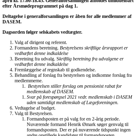
april kl. 17.00-18.45. Generalforsamlingen afholdes umiddelbart
efter Årsmødeprogrammet på dag 1.
Deltagelse i generalforsamlingen er åben for alle medlemmer af
DASEM.
Dagsorden følger selskabets vedtægter.
Valg af dirigent og referent.
Formandens beretning.
Bestyrelsens skriftlige årsrapport er
vedhæftet denne indkaldelse
Beretning fra udvalg. S
kriftlig beretning fra udvalgene er
vedhæftet denne indkaldelse
Fremlæggelse af regnskab til godkendelse.
Behandling af forslag fra bestyrelsen og indkomne forslag fra
medlemmerne.
Bestyrelsen stiller forslag om pensionist rabat for
medlemskab af DASEM.
Svar på forespørgsel 2021 vedr. medlemskab i DASEM
uden samtidigt medlemskab af Lægeforeningen.
Vedtagelse af budget.
Valg til Bestyrelsen.
Formandsposten er på valg for en 2-årig periode.
Nuværende formand Henrik Ømark søger genvalg til
formandsposten. Der er på nuværende tidspunkt ingen
andre opstillede kandidater til formandsposten.