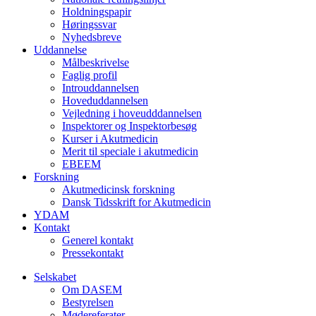
Holdningspapir
Høringssvar
Nyhedsbreve
Uddannelse
Målbeskrivelse
Faglig profil
Introuddannelsen
Hoveduddannelsen
Vejledning i hoveudddannelsen
Inspektorer og Inspektorbesøg
Kurser i Akutmedicin
Merit til speciale i akutmedicin
EBEEM
Forskning
Akutmedicinsk forskning
Dansk Tidsskrift for Akutmedicin
YDAM
Kontakt
Generel kontakt
Pressekontakt
Selskabet
Om DASEM
Bestyrelsen
Mødereferater