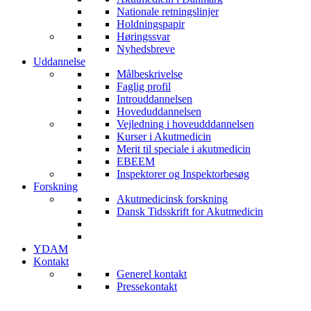
Nationale retningslinjer
Holdningspapir
Høringssvar
Nyhedsbreve
Uddannelse
Målbeskrivelse
Faglig profil
Introuddannelsen
Hoveduddannelsen
Vejledning i hoveudddannelsen
Kurser i Akutmedicin
Merit til speciale i akutmedicin
EBEEM
Inspektorer og Inspektorbesøg
Forskning
Akutmedicinsk forskning
Dansk Tidsskrift for Akutmedicin
YDAM
Kontakt
Generel kontakt
Pressekontakt