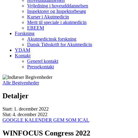
Hoveduddannelsen
Vejledning i hoveudddannelsen
Inspektorer og Inspektorbesøg
Kurser i Akutmedicin
Merit til speciale i akutmedicin
EBEEM
Forskning
Akutmedicinsk forskning
Dansk Tidsskrift for Akutmedicin
YDAM
Kontakt
Generel kontakt
Pressekontakt
Alle Begivenheder
Detaljer
Start:
1. december 2022
Slut:
4. december 2022
GOOGLE KALENDER
GEM SOM ICAL
WINFOCUS Congress 2022