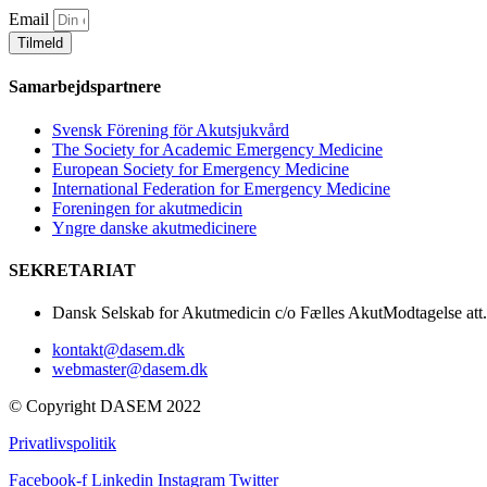
Email
Tilmeld
Samarbejdspartnere
Svensk Förening för Akutsjukvård
The Society for Academic Emergency Medicine
European Society for Emergency Medicine
International Federation for Emergency Medicine
Foreningen for akutmedicin
Yngre danske akutmedicinere
SEKRETARIAT
Dansk Selskab for Akutmedicin c/o Fælles AkutModtagelse att
kontakt@dasem.dk
webmaster@dasem.dk
© Copyright DASEM 2022
Privatlivspolitik
Facebook-f
Linkedin
Instagram
Twitter