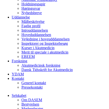
Holdningspapir
Høringssvar
Nyhedsbreve
Uddannelse
Målbeskrivelse
Faglig profil
Introuddannelsen
Hoveduddannelsen
Vejledning i hoveudddannelsen
Inspektorer og Inspektorbesøg
Kurser i Akutmedicin
Merit til speciale i akutmedicin
EBEEM
Forskning
Akutmedicinsk forskning
Dansk Tidsskrift for Akutmedicin
YDAM
Kontakt
Generel kontakt
Pressekontakt
Selskabet
Om DASEM
Bestyrelsen
Mødereferater