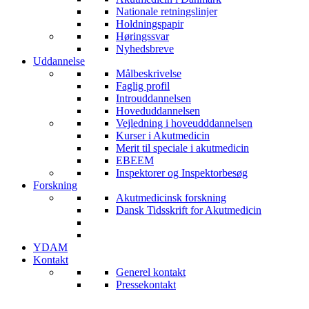
Nationale retningslinjer
Holdningspapir
Høringssvar
Nyhedsbreve
Uddannelse
Målbeskrivelse
Faglig profil
Introuddannelsen
Hoveduddannelsen
Vejledning i hoveudddannelsen
Kurser i Akutmedicin
Merit til speciale i akutmedicin
EBEEM
Inspektorer og Inspektorbesøg
Forskning
Akutmedicinsk forskning
Dansk Tidsskrift for Akutmedicin
YDAM
Kontakt
Generel kontakt
Pressekontakt