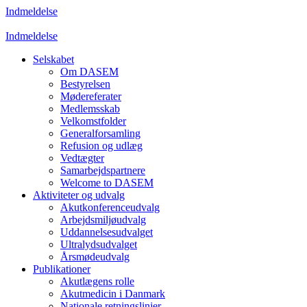
Indmeldelse
Indmeldelse
Selskabet
Om DASEM
Bestyrelsen
Mødereferater
Medlemsskab
Velkomstfolder
Generalforsamling
Refusion og udlæg
Vedtægter
Samarbejdspartnere
Welcome to DASEM
Aktiviteter og udvalg
Akutkonferenceudvalg
Arbejdsmiljøudvalg
Uddannelsesudvalget
Ultralydsudvalget
Årsmødeudvalg
Publikationer
Akutlægens rolle
Akutmedicin i Danmark
Nationale retningslinjer