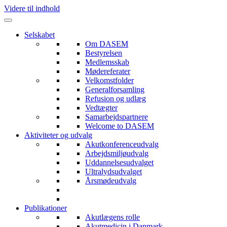
Videre til indhold
Selskabet
Om DASEM
Bestyrelsen
Medlemsskab
Mødereferater
Velkomstfolder
Generalforsamling
Refusion og udlæg
Vedtægter
Samarbejdspartnere
Welcome to DASEM
Aktiviteter og udvalg
Akutkonferenceudvalg
Arbejdsmiljøudvalg
Uddannelsesudvalget
Ultralydsudvalget
Årsmødeudvalg
Publikationer
Akutlægens rolle
Akutmedicin i Danmark