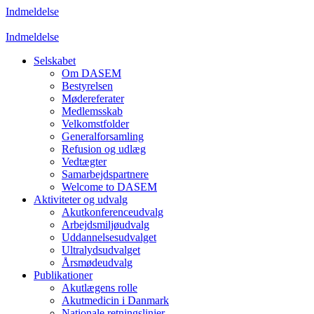
Indmeldelse
Indmeldelse
Selskabet
Om DASEM
Bestyrelsen
Mødereferater
Medlemsskab
Velkomstfolder
Generalforsamling
Refusion og udlæg
Vedtægter
Samarbejdspartnere
Welcome to DASEM
Aktiviteter og udvalg
Akutkonferenceudvalg
Arbejdsmiljøudvalg
Uddannelsesudvalget
Ultralydsudvalget
Årsmødeudvalg
Publikationer
Akutlægens rolle
Akutmedicin i Danmark
Nationale retningslinjer