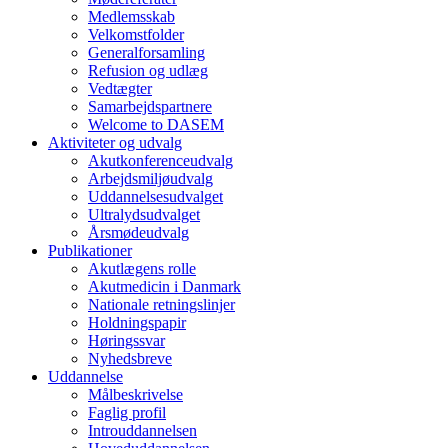
Medlemsskab
Velkomstfolder
Generalforsamling
Refusion og udlæg
Vedtægter
Samarbejdspartnere
Welcome to DASEM
Aktiviteter og udvalg
Akutkonferenceudvalg
Arbejdsmiljøudvalg
Uddannelsesudvalget
Ultralydsudvalget
Årsmødeudvalg
Publikationer
Akutlægens rolle
Akutmedicin i Danmark
Nationale retningslinjer
Holdningspapir
Høringssvar
Nyhedsbreve
Uddannelse
Målbeskrivelse
Faglig profil
Introuddannelsen