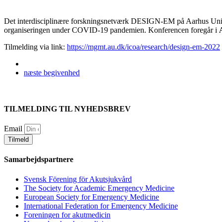
Det interdisciplinære forskningsnetværk DESIGN-EM på Aarhus Univer
organiseringen under COVID-19 pandemien. Konferencen foregår i
Tilmelding via link:
https://mgmt.au.dk/icoa/research/design-em-2022
næste
begivenhed
TILMELDING TIL NYHEDSBREV
Email
Tilmeld
Samarbejdspartnere
Svensk Förening för Akutsjukvård
The Society for Academic Emergency Medicine
European Society for Emergency Medicine
International Federation for Emergency Medicine
Foreningen for akutmedicin