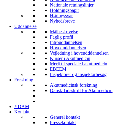
Nationale retningslinjer
Holdningspapir
Høringssvar
Nyhedsbreve
Uddannelse
Målbeskrivelse
Faglig profil
Introuddannelsen
Hoveduddannelsen
Vejledning i hoveudddannelsen
Kurser i Akutmedicin
Merit til speciale i akutmedicin
EBEEM
Inspektorer og Inspektorbesøg
Forskning
Akutmedicinsk forskning
Dansk Tidsskrift for Akutmedicin
YDAM
Kontakt
Generel kontakt
Pressekontakt