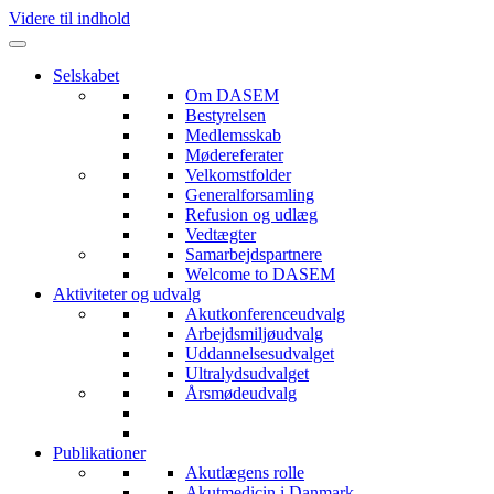
Videre til indhold
Selskabet
Om DASEM
Bestyrelsen
Medlemsskab
Mødereferater
Velkomstfolder
Generalforsamling
Refusion og udlæg
Vedtægter
Samarbejdspartnere
Welcome to DASEM
Aktiviteter og udvalg
Akutkonferenceudvalg
Arbejdsmiljøudvalg
Uddannelsesudvalget
Ultralydsudvalget
Årsmødeudvalg
Publikationer
Akutlægens rolle
Akutmedicin i Danmark