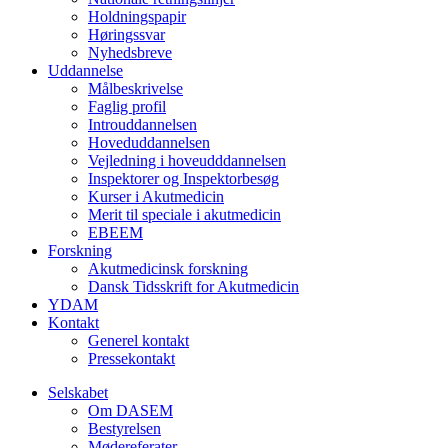
Holdningspapir
Høringssvar
Nyhedsbreve
Uddannelse
Målbeskrivelse
Faglig profil
Introuddannelsen
Hoveduddannelsen
Vejledning i hoveudddannelsen
Inspektorer og Inspektorbesøg
Kurser i Akutmedicin
Merit til speciale i akutmedicin
EBEEM
Forskning
Akutmedicinsk forskning
Dansk Tidsskrift for Akutmedicin
YDAM
Kontakt
Generel kontakt
Pressekontakt
Selskabet
Om DASEM
Bestyrelsen
Mødereferater