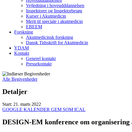
Hoveduddannelsen
Vejledning i hoveudddannelsen
Inspektorer og Inspektorbesøg
Kurser i Akutmedicin
Merit til speciale i akutmedicin
EBEEM
Forskning
Akutmedicinsk forskning
Dansk Tidsskrift for Akutmedicin
YDAM
Kontakt
Generel kontakt
Pressekontakt
Alle Begivenheder
Detaljer
Start:
21. marts 2022
GOOGLE KALENDER
GEM SOM ICAL
DESIGN-EM konference om organisering a