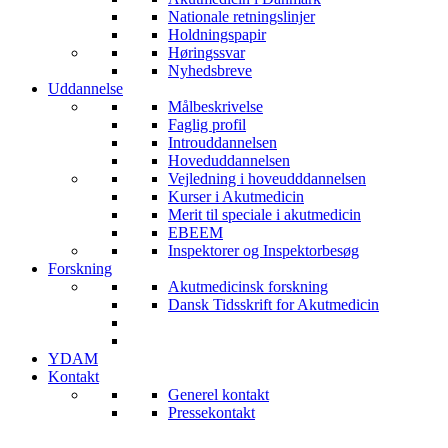
Nationale retningslinjer
Holdningspapir
Høringssvar
Nyhedsbreve
Uddannelse
Målbeskrivelse
Faglig profil
Introuddannelsen
Hoveduddannelsen
Vejledning i hoveudddannelsen
Kurser i Akutmedicin
Merit til speciale i akutmedicin
EBEEM
Inspektorer og Inspektorbesøg
Forskning
Akutmedicinsk forskning
Dansk Tidsskrift for Akutmedicin
YDAM
Kontakt
Generel kontakt
Pressekontakt