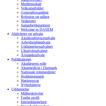
Medlemsskab
Velkomstfolder
Generalforsamling
Refusion og udlæg
Vedtægter
Samarbejdspartnere
Welcome to DASEM
Aktiviteter og udvalg
Akutkonferenceudvalg
Arbejdsmiljøudvalg
Uddannelsesudvalget
Ultralydsudvalget
Årsmødeudvalg
Publikationer
Akutlægens rolle
Akutmedicin i Danmark
Nationale retningslinjer
Holdningspapir
Høringssvar
Nyhedsbreve
Uddannelse
Målbeskrivelse
Faglig profil
Introuddannelsen