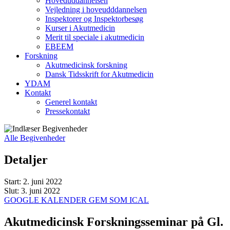
Hoveduddannelsen
Vejledning i hoveudddannelsen
Inspektorer og Inspektorbesøg
Kurser i Akutmedicin
Merit til speciale i akutmedicin
EBEEM
Forskning
Akutmedicinsk forskning
Dansk Tidsskrift for Akutmedicin
YDAM
Kontakt
Generel kontakt
Pressekontakt
Alle Begivenheder
Detaljer
Start:
2. juni 2022
Slut:
3. juni 2022
GOOGLE KALENDER
GEM SOM ICAL
Akutmedicinsk Forskningsseminar på Gl.