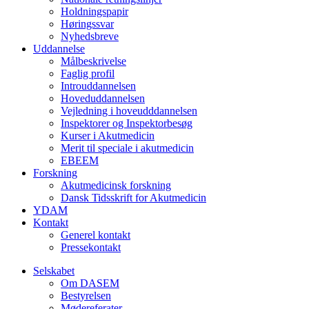
Holdningspapir
Høringssvar
Nyhedsbreve
Uddannelse
Målbeskrivelse
Faglig profil
Introuddannelsen
Hoveduddannelsen
Vejledning i hoveudddannelsen
Inspektorer og Inspektorbesøg
Kurser i Akutmedicin
Merit til speciale i akutmedicin
EBEEM
Forskning
Akutmedicinsk forskning
Dansk Tidsskrift for Akutmedicin
YDAM
Kontakt
Generel kontakt
Pressekontakt
Selskabet
Om DASEM
Bestyrelsen
Mødereferater