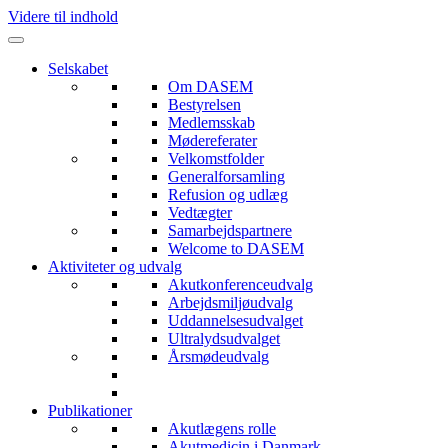
Videre til indhold
Selskabet
Om DASEM
Bestyrelsen
Medlemsskab
Mødereferater
Velkomstfolder
Generalforsamling
Refusion og udlæg
Vedtægter
Samarbejdspartnere
Welcome to DASEM
Aktiviteter og udvalg
Akutkonferenceudvalg
Arbejdsmiljøudvalg
Uddannelsesudvalget
Ultralydsudvalget
Årsmødeudvalg
Publikationer
Akutlægens rolle
Akutmedicin i Danmark