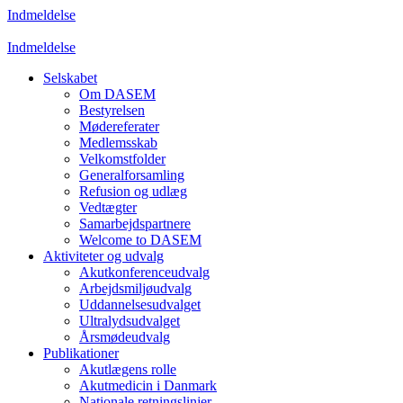
Indmeldelse
Indmeldelse
Selskabet
Om DASEM
Bestyrelsen
Mødereferater
Medlemsskab
Velkomstfolder
Generalforsamling
Refusion og udlæg
Vedtægter
Samarbejdspartnere
Welcome to DASEM
Aktiviteter og udvalg
Akutkonferenceudvalg
Arbejdsmiljøudvalg
Uddannelsesudvalget
Ultralydsudvalget
Årsmødeudvalg
Publikationer
Akutlægens rolle
Akutmedicin i Danmark
Nationale retningslinjer